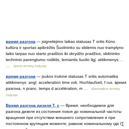
время разгона
— įsigreitėjimo laikas statusas T sritis Kūno
kultūra ir sportas apibrėžtis Šuolininko su slidėmis nuo tramplyno
laiko tarpas nuo starto pradžios iki skrydžio pradžios; slidininko
techninio parengtumo rodiklis, lemiantis šuolio ilgį. atitikmenys:…
…
Sporto terminų žodynas
время разгона
— įsukos trukmė statusas T sritis automatika
atitikmenys: angl. acceleration time vok. Hochlaufzeit, f rus. время
разгона, n pranc. temps d accélération, m …
Automatikos terminų
žodynas
Время разгона дизеля Т, с
— Время, необходимое для
разгона дизеля из состояния покоя до номинальной частоты
вращения при отсутствии внешнего сопротивления и при
постоянном крутящем моменте, равном номинальному где I∑