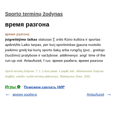
Sporto terminų žodynas
время разгона
время разгона
įsigreitėjimo
laikas
statusas
T
sritis
Kūno kultūra ir sportas
apibrėžtis
Laiko tarpas, per kurį sportininkas įgauna nuotolio
įveikimo greitį kai kurių sporto šakų arba rungčių (pvz., greitojo
čiuožimo) pratybose ir varžybose.
atitikmenys
:
angl.
time of the
run-up
vok.
Anlaufszeit, f
rus.
время разбега; время разгона
Sporto terminų žodynas. T. 1. 2-asis patais. ir papild. leid.: Aiškinamasis žodynas.
Angliški, vokiški, rusiški terminų atitikmenys. Būtiniausios žinios
.
2002
.
Игры ⚽
Поможем сделать НИР
время разбега
Anlaufszeit