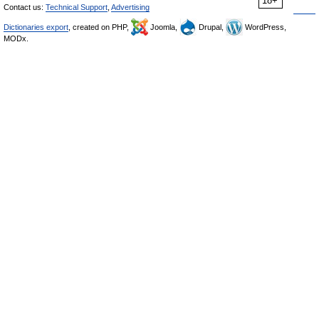
18+
Contact us:
Technical Support
,
Advertising
Dictionaries export
, created on PHP,
Joomla,
Drupal,
WordPress,
MODx.