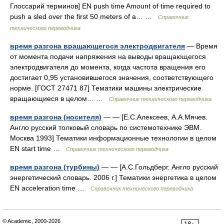
Глоссарий терминов] EN push time Amount of time required to
push a sled over the first 50 meters of a… …
Справочник
технического переводчика
время разгона вращающегося электродвигателя
— Время
от момента подачи напряжения на выводы вращающегося
электродвигателя до момента, когда частота вращения его
достигает 0,95 установившегося значения, соответствующего
норме. [ГОСТ 27471 87] Тематики машины электрические
вращающиеся в целом… …
Справочник технического переводчика
время разгона (носителя)
— — [Е.С.Алексеев, А.А.Мячев.
Англо русский толковый словарь по системотехнике ЭВМ.
Москва 1993] Тематики информационные технологии в целом
EN start time …
Справочник технического переводчика
время разгона (турбины)
— — [А.С.Гольдберг. Англо русский
энергетический словарь. 2006 г.] Тематики энергетика в целом
EN acceleration time …
Справочник технического переводчика
© Academic, 2000-2026